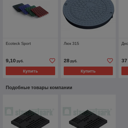
Ecoteck Sport
Люк 315
Дн
9,10
28
37
руб.
руб.
Купить
Купить
Подобные товары компании