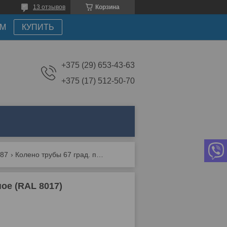
13 отзывов
Корзина
АМ
КУПИТЬ
+375 (29) 653-43-63
+375 (17) 512-50-70
/87
Колено трубы 67 град. пвх grand line шоколадное (ral 8017)
ое (RAL 8017)