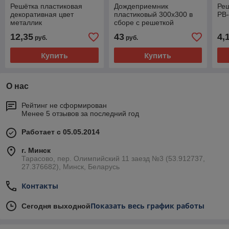
Решётка пластиковая
Дождеприемник
Реш
декоративная цвет
пластиковый 300х300 в
РВ-
металлик
сборе с решеткой
пластиковой, кл.А15
12,35
43
4,
руб.
руб.
(черный)
Купить
Купить
О нас
Рейтинг не сформирован
Менее 5 отзывов за последний год
Работает с 05.05.2014
г. Минск
Тарасово, пер. Олимпийский 11 заезд №3 (53.912737,
27.376682), Минск, Беларусь
Контакты
Показать весь график работы
Сегодня выходной