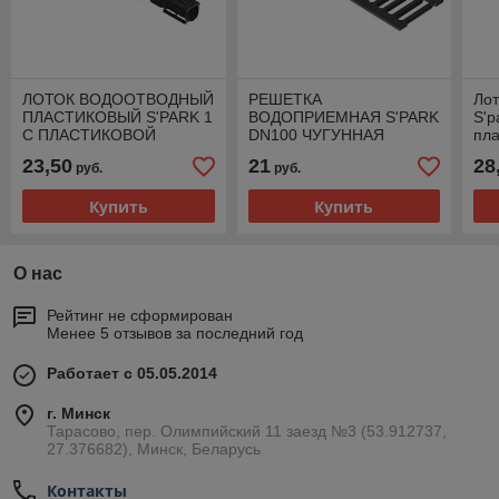
ЛОТОК ВОДООТВОДНЫЙ
РЕШЕТКА
Лот
ПЛАСТИКОВЫЙ S'PARK 1
ВОДОПРИЕМНАЯ S'PARK
S'p
С ПЛАСТИКОВОЙ
DN100 ЧУГУННАЯ
пла
РЕШЕТКОЙ КЛ. А15
ЩЕЛЕВАЯ КЛ. С250
реш
23,50
21
28
руб.
руб.
(КОМПЛЕКТ)
кл.
Купить
Купить
О нас
Рейтинг не сформирован
Менее 5 отзывов за последний год
Работает с 05.05.2014
г. Минск
Тарасово, пер. Олимпийский 11 заезд №3 (53.912737,
27.376682), Минск, Беларусь
Контакты