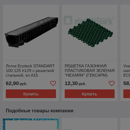
Лоток Ecoteck STANDART
РЕШЕТКА ГАЗОННАЯ
Ун
100.125 h129 с решеткой
ПЛАСТИКОВАЯ ЗЕЛЕНАЯ
на
стальной, кл.А15
"HEXARM" (ГЕКСАРМ)
EC
Размер, мм: 580x495x30
62,90
12,30
58
руб.
руб.
Купить
Купить
Подобные товары компании