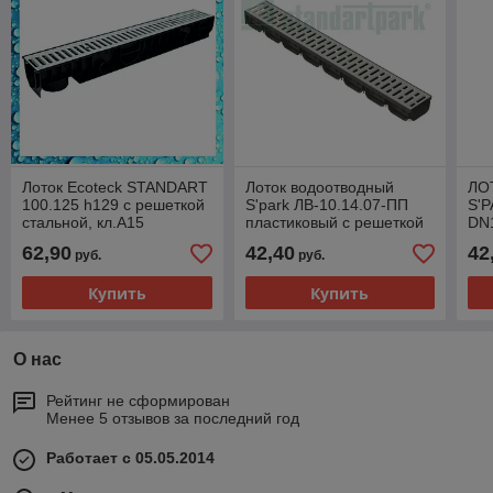
Лоток Ecoteck STANDART
Лоток водоотводный
ЛО
100.125 h129 с решеткой
S'park ЛВ-10.14.07-ПП
S'
стальной, кл.А15
пластиковый с решеткой
DN
стальной оцинкованной
ЩЕ
62,90
42,40
42
руб.
руб.
(комплект)
ОЦ
(К
Купить
Купить
О нас
Рейтинг не сформирован
Менее 5 отзывов за последний год
Работает с 05.05.2014