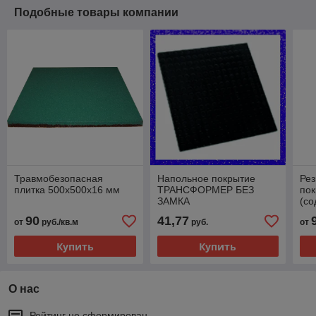
Подобные товары компании
Травмобезопасная
Напольное покрытие
Ре
плитка 500х500х16 мм
ТРАНСФОРМЕР БЕЗ
пок
ЗАМКА
(со
EP
90
41,77
от
руб./кв.м
руб.
от
Купить
Купить
О нас
Рейтинг не сформирован