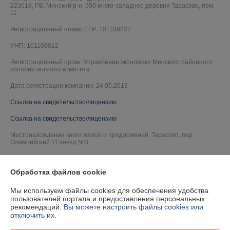
223018, РБ, Минский р-н, 500 м юго-западнее деревни Тарасово, пом.
11
Регистрационный номер ЕГР: 101108822
УНП: 101108822
Регистрационный орган: Управление экономики Минского районного
исполнительного комитета
Дата регистрации компании: 24.05.2013
Ссылка на свидетельство/лицензию
Ссылка на свидетельство/лицензию
Местонахождение книги жалоб и предложений: Тарасово, пер.
Олимпийский 11 заезд №3
Обработка файлов cookie
Мы используем файлы cookies для обеспечения удобства
пользователей портала и предоставления персональных
рекомендаций.
Вы можете настроить файлы cookies или
отключить их.