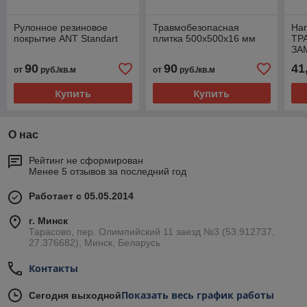
Рулонное резиновое
Травмобезопасная
На
покрытие ANT Standart
плитка 500х500х16 мм
ТР
ЗА
90
90
41
от
руб./кв.м
от
руб./кв.м
Купить
Купить
О нас
Рейтинг не сформирован
Менее 5 отзывов за последний год
Работает с 05.05.2014
г. Минск
Тарасово, пер. Олимпийский 11 заезд №3 (53.912737,
27.376682), Минск, Беларусь
Контакты
Показать весь график работы
Сегодня выходной