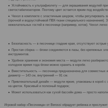
Устойчивость к ультрафиолету — для окрашивания модулей при
светостабилизатором. Поэтому цвет остается ярким под воздейст
Чехол в комплекте с эластичным шнуром, чтобы регулировать з
(прочной и водоустойчивой ПВХ-ткани специального назначения). 
нежелательных гостей в песочнице (например, котов). Чехол легко
Безопасность — в песочнице гладкие края, отсутствуют острые 
Простая сборка — блоки соединяются в пазы, без крепежных эл
инструментов.
Удобное хранение и экономия места — модули легко разбираютс
холодное время года блоки можно хранить в коробе.
Вместительность — песочница предназначена для совместных и
диаметр — 143 см, внутренний — 91 см.
Привлекательный дизайн — модули яркие, упакованы в короб с э
на цветок. Красивый и полезный подарок;
Может использоваться как сухой бассейн дома — просто наполн
Игровой набор «Песочница» от Berossi обрадует ребенка и прослужит