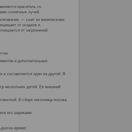
меняется краситель со
вием солнечных лучей.
атягивание, — сшит из винилискожи
Защищает от осадков и
 очищается от загрязнений.
углы.
ементов и дополнительных
я и составляются один на другой. В
гр нескольких детей. Ее внешний
тикеткой. В сборе песочница похожа
ите его шариками.
 долгое время!