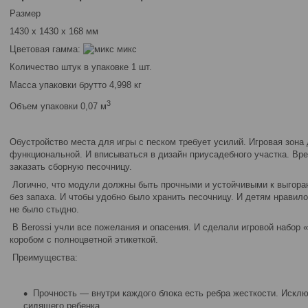
Размер
1430 х 1430 х 168 мм
Цветовая гамма:
микс
Количество штук в упаковке 1 шт.
Масса упаковки брутто 4,998 кг
3
Объем упаковки 0,07 м
Обустройство места для игры с песком требует усилий. Игровая зона
функциональной. И вписываться в дизайн приусадебного участка. Вр
заказать сборную песочницу.
Логично, что модули должны быть прочными и устойчивыми к выгора
без запаха. И чтобы удобно было хранить песочницу. И детям нравило
не было стыдно.
В Berossi учли все пожелания и опасения. И сделали игровой набор
коробом с полноцветной этикеткой.
Преимущества:
Прочность — внутри каждого блока есть ребра жесткости. Искл
сидящего ребенка.