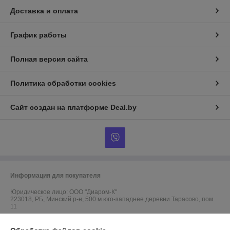
Доставка и оплата
График работы
Полная версия сайта
Политика обработки cookies
Сайт создан на платформе Deal.by
Информация для покупателя
Юридическое лицо:
ООО "Диаром-К"
223018, РБ, Минский р-н, 500 м юго-западнее деревни Тарасово, пом.
11
Регистрационный номер ЕГР: 101108822